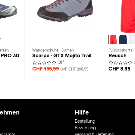
n
erren
Wanderschuhe · Damen
Fußballshorts ·
A PRO 3D
Scarpa · GTX Mojito Trail
Reusch
1
(0)
CHF 155,99
CHF 8,99
UVP CHF 208,95
nehmen
Hilfe
Bestellung
Bezahlung
rogramm
Versand & Lieferung