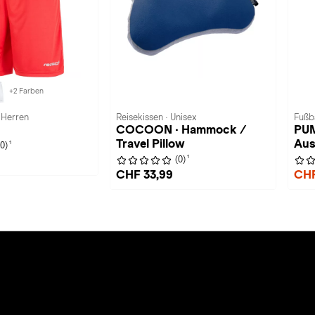
+2 Farben
 Herren
Reisekissen · Unisex
Fußba
COCOON · Hammock /
PUM
Travel Pillow
Aus
1
(0)
1
(0)
CHF 33,99
CHF