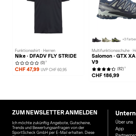
+3 Farbe
Funktionsshirt · Herren
Multifunktionsschuhe · H
Nike · DFADV FLY STRIDE
Salomon · GTX X
V9
1
(0)
1
CHF 47,99
(82)
UVP CHF 60,95
CHF 186,99
ZUM NEWSLETTER ANMELDEN
Unter
Über uns
Ich möchte zukünftig Angebote, Gutscheine,
Trends und Bewertungsanfragen von der
App
SportScheck GmbH per E-Mail erhalten. Diese
Partnerp