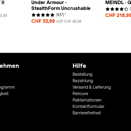
II
Under Armour ·
MEINDL · G
StealthForm Uncrushable
1
CHF 218,9
(837)
3,99
CHF 33,99
UVP CHF 49,99
nehmen
Hilfe
Bestellung
Bezahlung
rogramm
Versand & Lieferung
gkeit
Retoure
Reklamationen
Kontaktformular
Barrierefreiheit