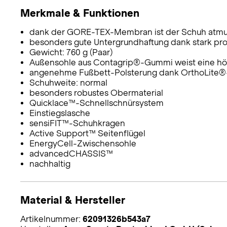
Merkmale & Funktionen
dank der GORE-TEX-Membran ist der Schuh atmun
besonders gute Untergrundhaftung dank stark prof
Gewicht: 760 g (Paar)
Außensohle aus Contagrip®-Gummi weist eine höh
angenehme Fußbett-Polsterung dank OrthoLite®
Schuhweite: normal
besonders robustes Obermaterial
Quicklace™-Schnellschnürsystem
Einstiegslasche
sensiFIT™-Schuhkragen
Active Support™ Seitenflügel
EnergyCell-Zwischensohle
advancedCHASSIS™
nachhaltig
Material & Hersteller
Artikelnummer:
62091326b543a7