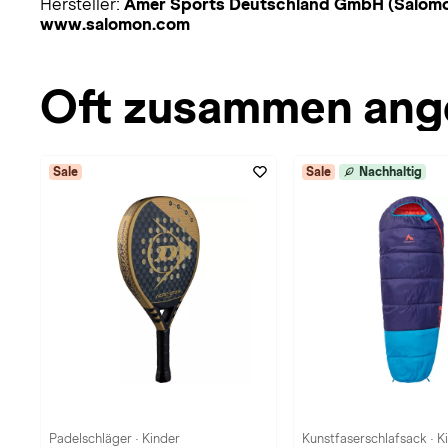
Hersteller:
Amer Sports Deutschland GmbH (Salomon)
www.salomon.com
Oft zusammen ang
Sale
Sale
Nachhaltig
Padelschläger · Kinder
Kunstfaserschlafsack · K