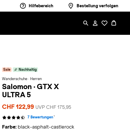
Hilfebereich
Bestellung verfolgen
Sale
Nachhaltig
Wanderschuhe · Herren
Salomon
·
GTX X
ULTRA 5
CHF 122,99
UVP CHF 175,95
1
7 Bewertungen
Farbe:
black-asphalt-castlerock