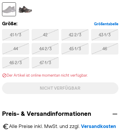
Größe:
Größentabelle
41 1/3
42
42 2/3
43 1/3
44
44 2/3
45 1/3
46
46 2/3
47 1/3
Der Artikel ist online momentan nicht verfügbar.
NICHT VERFÜGBAR
Preis- & Versandinformationen
Alle Preise inkl. MwSt. und zzgl. 
Versandkosten