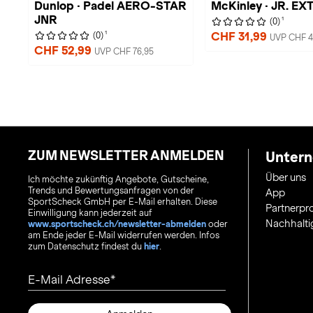
Dunlop · Padel AERO-STAR
McKinley · JR. EXT 
JNR
1
(0)
1
CHF 31,99
(0)
UVP CHF 4
CHF 52,99
UVP CHF 76,95
ZUM NEWSLETTER ANMELDEN
Unter
Über uns
Ich möchte zukünftig Angebote, Gutscheine,
Trends und Bewertungsanfragen von der
App
SportScheck GmbH per E-Mail erhalten. Diese
Partnerp
Einwilligung kann jederzeit auf
Nachhalti
www.sportscheck.ch/newsletter-abmelden
oder
am Ende jeder E-Mail widerrufen werden. Infos
zum Datenschutz findest du
hier
.
E-Mail Adresse