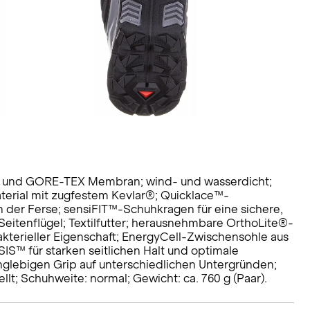
ft und GORE-TEX Membran; wind- und wasserdicht;
erial mit zugfestem Kevlar®; Quicklace™-
 der Ferse; sensiFIT™-Schuhkragen für eine sichere,
eitenflügel; Textilfutter; herausnehmbare OrthoLite®-
akterieller Eigenschaft; EnergyCell-Zwischensohle aus
™ für starken seitlichen Halt und optimale
langlebigen Grip auf unterschiedlichen Untergründen;
llt; Schuhweite: normal; Gewicht: ca. 760 g (Paar).