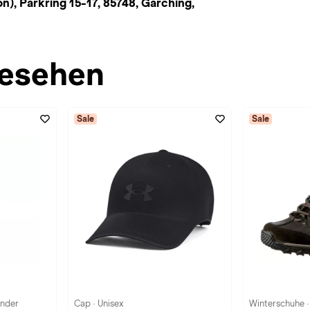
, Parkring 15-17, 85748, Garching,
esehen
Sale
Sale
inder
Cap · Unisex
Winterschuhe 