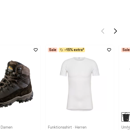
Sale
-15% extra²
Sale
· Damen
Funktionsshirt · Herren
Umhä