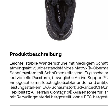
Produktbeschreibung
Leichte, stabile Wanderschuhe mit niedrigem Scha
atmungsaktiv; widerstandsfähiges Matryx®-Obermat
Schnürsystem mit Schnürsenkeltasche; Zuglasche an
individuelle Passform; bewegliche Active Support™ S
Einlegesohle mit feuchtigkeitsableitender und antib
leistungsstarkem EVA-Schaumstoff; advancedCHASSIS
Flexibilität; All Terrain Contagrip®-Außensohle für 
mit Recyclingmaterial hergestellt; ohne PFC hergeste