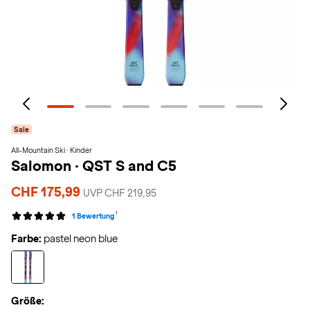
Sale
All-Mountain Ski · Kinder
Salomon
·
QST S and C5
CHF 175,99
UVP CHF 219,95
1
1 Bewertung
Farbe:
pastel neon blue
Größe: