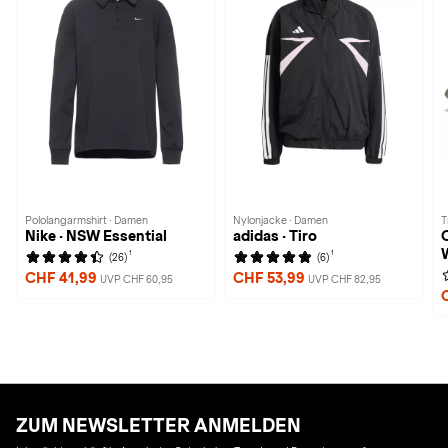
Pololangarmshirt · Damen
Nylonjacke · Damen
T
Nike · NSW Essential
adidas · Tiro
O
1
1
(26)
(6)
CHF 41,99
CHF 53,99
UVP CHF 60,95
UVP CHF 82,95
ZUM NEWSLETTER ANMELDEN