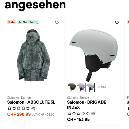
angesehen
Sale
Nachhaltig
+1 Farbe
Skijacke · Damen
Skihelm · Unisex
F
Salomon · ABSOLUTE 3L
Salomon · BRIGADE
a
INDEX
1
(0)
1
(0)
CHF 290,99
UVP CHF 495,00
CHF 153,95