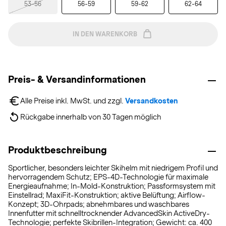
53-56
56-59
59-62
62-64
IN DEN WARENKORB
Preis- & Versandinformationen
Alle Preise inkl. MwSt. und zzgl. 
Versandkosten
Rückgabe innerhalb von 30 Tagen möglich
Produktbeschreibung
Sportlicher, besonders leichter Skihelm mit niedrigem Profil und
hervorragendem Schutz; EPS-4D-Technologie für maximale
Energieaufnahme; In-Mold-Konstruktion; Passformsystem mit
Einstellrad; MaxiFit-Konstruktion; aktive Belüftung; Airflow-
Konzept; 3D-Ohrpads; abnehmbares und waschbares
Innenfutter mit schnelltrocknender AdvancedSkin ActiveDry-
Technologie; perfekte Skibrillen-Integration; Gewicht: ca. 400