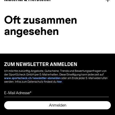
Oft zusammen
angesehen
ZUM NEWSLETTER ANMELDEN
Ich möchte zukünftig Angebote, Gutscheine, Trends und Bewertungsanfragen von
der SportScheck GmbH per E-Mail erhalten. Diese Einwilligung kann jederzeit auf
www.sportscheck.ch/newsletter-abmelden
oder am Ende jeder E-Mail widerrufen
werden. Infos zum Datenschutz findest du
hier
.
E-Mail Adresse
Anmelden