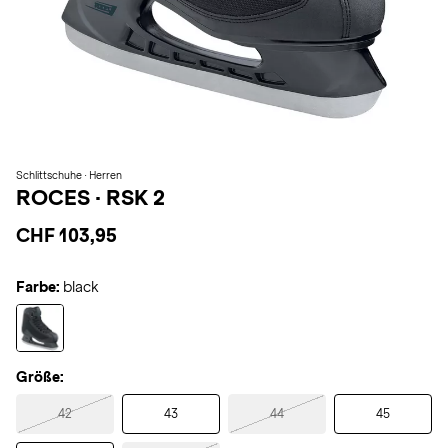
Schlittschuhe · Herren
ROCES
·
RSK 2
CHF 103,95
Farbe:
black
Größe:
42
43
44
45