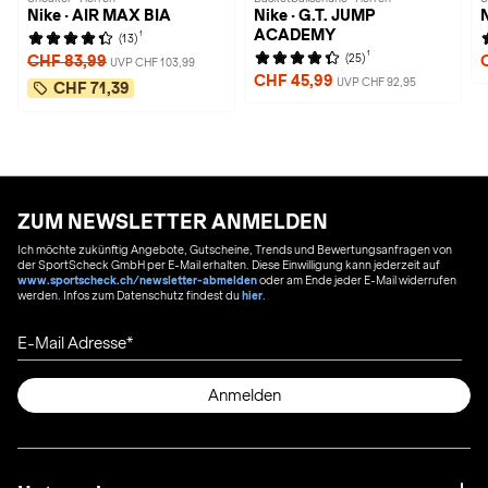
Nike · AIR MAX BIA
Nike · G.T. JUMP
ACADEMY
1
(13)
1
(25)
CHF 83,99
UVP CHF 103,99
CHF 45,99
UVP CHF 92,95
CHF 71,39
ZUM NEWSLETTER ANMELDEN
Ich möchte zukünftig Angebote, Gutscheine, Trends und Bewertungsanfragen von
der SportScheck GmbH per E-Mail erhalten. Diese Einwilligung kann jederzeit auf
www.sportscheck.ch/newsletter-abmelden
oder am Ende jeder E-Mail widerrufen
werden. Infos zum Datenschutz findest du
hier
.
E-Mail Adresse
Anmelden