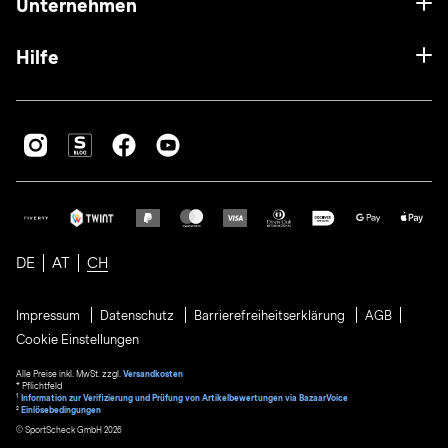
Unternehmen
Hilfe
DE
AT
CH
Impressum
Datenschutz
Barrierefreiheitserklärung
AGB
Cookie Einstellungen
Alle Preise inkl. MwSt. zzgl.
Versandkosten
* Pflichtfeld
1
Information zur Verifizierung und Prüfung von Artikelbewertungen via BazaarVoice
²
Einlösebedingungen
© SportScheck GmbH 2026