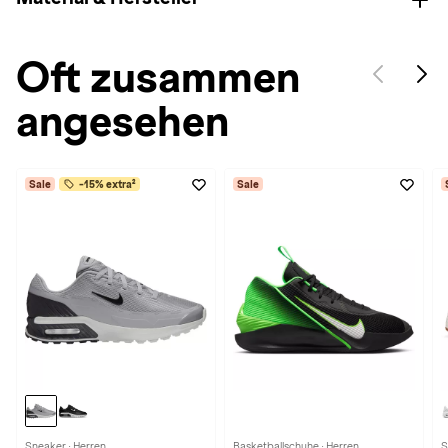
Oft zusammen
angesehen
Sale
-15% extra²
Sale
Sneaker · Herren
Basketballschuhe · Herren
S