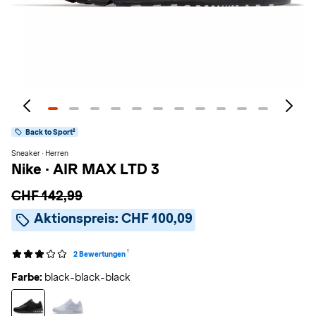
Back to Sport²
Sneaker · Herren
Nike
·
AIR MAX LTD 3
CHF 142,99
Aktionspreis:
CHF 100,09
1
2 Bewertungen
Farbe:
black-black-black