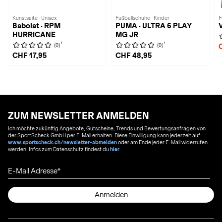
Kunstsaite · Unisex
Fußballschuhe · Kinder
F
Babolat · RPM
PUMA · ULTRA 6 PLAY
HURRICANE
MG JR
1
1
(0)
(0)
CHF 17,95
CHF 48,95
ZUM NEWSLETTER ANMELDEN
Ich möchte zukünftig Angebote, Gutscheine, Trends und Bewertungsanfragen von
der SportScheck GmbH per E-Mail erhalten. Diese Einwilligung kann jederzeit auf
www.sportscheck.ch/newsletter-abmelden
oder am Ende jeder E-Mail widerrufen
werden. Infos zum Datenschutz findest du
hier
.
E-Mail Adresse
Anmelden