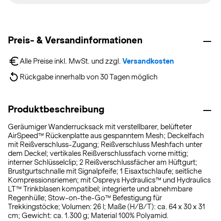
Preis- & Versandinformationen
Alle Preise inkl. MwSt. und zzgl. 
Versandkosten
Rückgabe innerhalb von 30 Tagen möglich
Produktbeschreibung
Geräumiger Wanderrucksack mit verstellbarer, belüfteter
AirSpeed™ Rückenplatte aus gespanntem Mesh; Deckelfach
mit Reißverschluss-Zugang; Reißverschluss Meshfach unter
dem Deckel; vertikales Reißverschlussfach vorne mittig;
interner Schlüsselclip; 2 Reißverschlussfächer am Hüftgurt;
Brustgurtschnalle mit Signalpfeife; 1 Eisaxtschlaufe; seitliche
Kompressionsriemen; mit Ospreys Hydraulics™ und Hydraulics
LT™ Trinkblasen kompatibel; integrierte und abnehmbare
Regenhülle; Stow-on-the-Go™ Befestigung für
Trekkingstöcke; Volumen: 26 l; Maße (H/B/T): ca. 64 x 30 x 31
cm; Gewicht: ca. 1.300 g; Material 100% Polyamid.