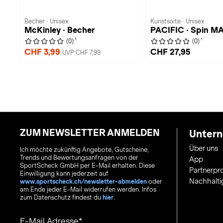
Becher · Unisex
Kunstsaite · Unisex
McKinley · Becher
PACIFIC · Spin M
1
1
(0)
(0)
CHF 3,99
CHF 27,95
UVP CHF 7,99
ZUM NEWSLETTER ANMELDEN
Unter
Über uns
Ich möchte zukünftig Angebote, Gutscheine,
Trends und Bewertungsanfragen von der
App
SportScheck GmbH per E-Mail erhalten. Diese
Partnerp
Einwilligung kann jederzeit auf
Nachhalti
www.sportscheck.ch/newsletter-abmelden
oder
am Ende jeder E-Mail widerrufen werden. Infos
zum Datenschutz findest du
hier
.
E-Mail Adresse