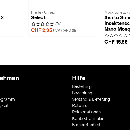
Pfeife · Unisex
Moskitonetz · 
AX
Select
Sea to Sum
Insektensc
1
(0)
Nano Mosq
CHF 2,95
UVP CHF 3,95
CHF 15,95
nehmen
Hilfe
Bestellung
Bezahlung
rogramm
Versand & Lieferung
gkeit
Retoure
Reklamationen
Kontaktformular
Barrierefreiheit