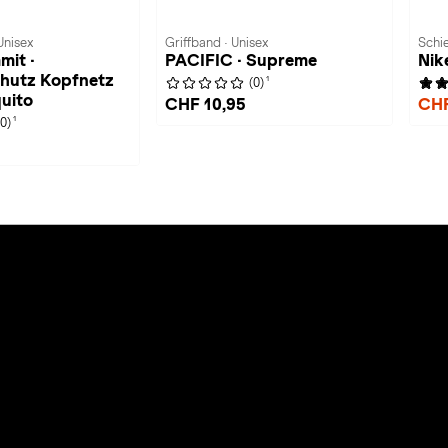
Unisex
Griffband · Unisex
Schie
mit ·
PACIFIC · Supreme
Nik
hutz Kopfnetz
1
(0)
uito
CHF 10,95
CHF
1
(0)