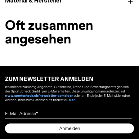
Material & Hersteller
Oft zusammen
angesehen
ZUM NEWSLETTER ANMELDEN
Ich möchte zukünftig Angebote, Gutscheine, Trends und Bewertungsanfragen von
der SportScheck GmbH per E-Mail erhalten. Diese Einwilligung kann jederzeit auf
www.sportscheck.ch/newsletter-abmelden
oder am Ende jeder E-Mail widerrufen
werden. Infos zum Datenschutz findest du
hier
.
E-Mail Adresse
Anmelden