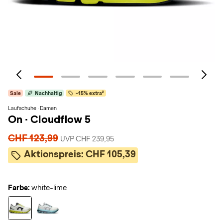
Sale
Nachhaltig
-15% extra²
Laufschuhe · Damen
On
·
Cloudflow 5
CHF 123,99
UVP CHF 239,95
Aktionspreis:
CHF 105,39
Farbe:
white-lime