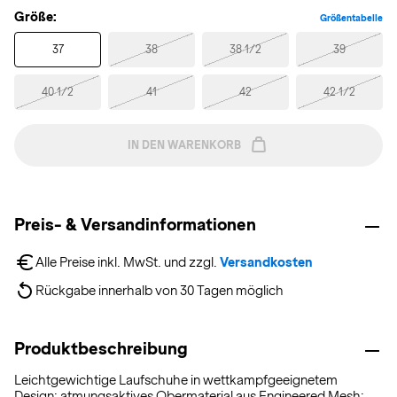
Größe:
Größentabelle
37
38
38 1/2
39
40 1/2
41
42
42 1/2
IN DEN WARENKORB
Preis- & Versandinformationen
Alle Preise inkl. MwSt. und zzgl. 
Versandkosten
Rückgabe innerhalb von 30 Tagen möglich
Produktbeschreibung
Leichtgewichtige Laufschuhe in wettkampfgeeignetem
Design; atmungsaktives Obermaterial aus Engineered Mesh;