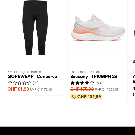
3/4-Lauftights · Herren
Laufschuhe · Damen
T
GOREWEAR · Concurve
Saucony · TRIUMPH 23
1
1
(0)
(73)
CHF 61,99
CHF 155,99
UVP CHF 76,99
UVP CHF 208,95
CHF 132,59