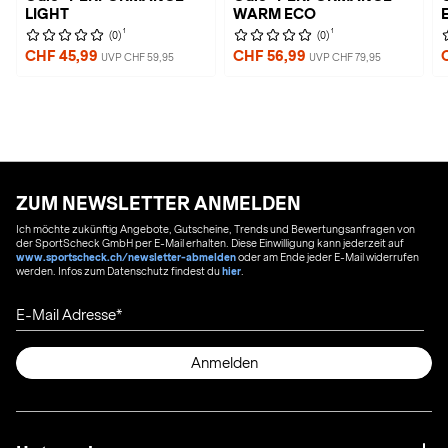
LIGHT
WARM ECO
1
1
(0)
(0)
CHF 45,99
CHF 56,99
UVP CHF 59,95
UVP CHF 79,95
ZUM NEWSLETTER ANMELDEN
Ich möchte zukünftig Angebote, Gutscheine, Trends und Bewertungsanfragen von
der SportScheck GmbH per E-Mail erhalten. Diese Einwilligung kann jederzeit auf
www.sportscheck.ch/newsletter-abmelden
oder am Ende jeder E-Mail widerrufen
werden. Infos zum Datenschutz findest du
hier
.
E-Mail Adresse
Anmelden