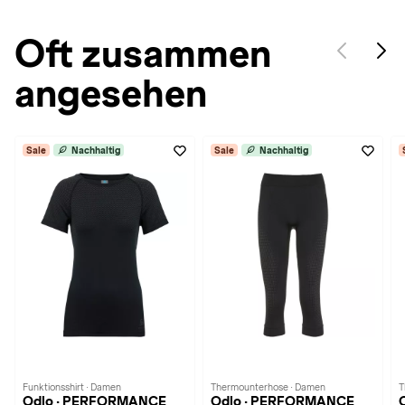
Oft zusammen
angesehen
Sale
Nachhaltig
Sale
Nachhaltig
Funktionsshirt · Damen
Thermounterhose · Damen
T
Odlo · PERFORMANCE
Odlo · PERFORMANCE