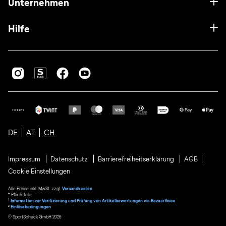
Unternehmen
Hilfe
DE
AT
CH
Impressum
Datenschutz
Barrierefreiheitserklärung
AGB
Cookie Einstellungen
Alle Preise inkl. MwSt. zzgl.
Versandkosten
* Pflichtfeld
1
Information zur Verifizierung und Prüfung von Artikelbewertungen via BazaarVoice
²
Einlösebedingungen
© SportScheck GmbH 2026