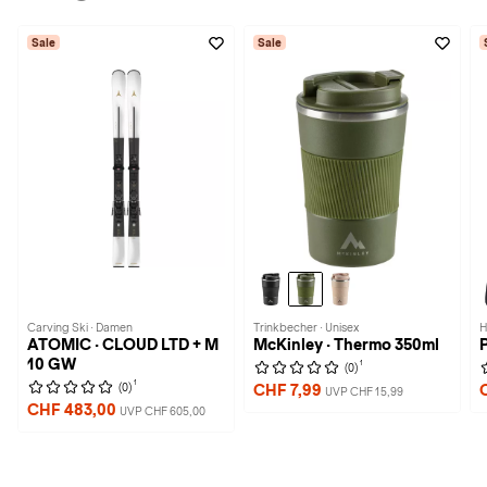
Sale
Sale
Carving Ski · Damen
Trinkbecher · Unisex
H
ATOMIC · CLOUD LTD + M
McKinley · Thermo 350ml
10 GW
1
(0)
1
(0)
CHF 7,99
UVP CHF 15,99
CHF 483,00
UVP CHF 605,00