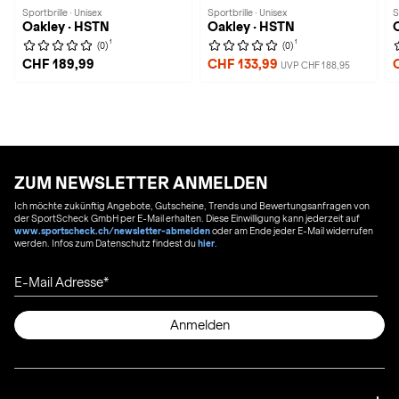
Sportbrille · Unisex
Sportbrille · Unisex
S
Oakley · HSTN
Oakley · HSTN
1
1
(0)
(0)
CHF 189,99
CHF 133,99
UVP CHF 188,95
ZUM NEWSLETTER ANMELDEN
Ich möchte zukünftig Angebote, Gutscheine, Trends und Bewertungsanfragen von
der SportScheck GmbH per E-Mail erhalten. Diese Einwilligung kann jederzeit auf
www.sportscheck.ch/newsletter-abmelden
oder am Ende jeder E-Mail widerrufen
werden. Infos zum Datenschutz findest du
hier
.
E-Mail Adresse
Anmelden