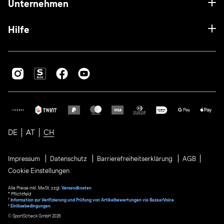
Unternehmen
Hilfe
DE
AT
CH
Impressum
Datenschutz
Barrierefreiheitserklärung
AGB
Cookie Einstellungen
Alle Preise inkl. MwSt. zzgl.
Versandkosten
* Pflichtfeld
1
Information zur Verifizierung und Prüfung von Artikelbewertungen via BazaarVoice
²
Einlösebedingungen
© SportScheck GmbH 2026