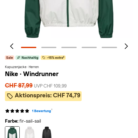
Sale
Nachhaltig
-15% extra²
Kapuzenjacke · Herren
Nike
·
Windrunner
CHF 87,99
UVP CHF 109,99
Aktionspreis:
CHF 74,79
1
1 Bewertung
Farbe:
fir-sail-sail