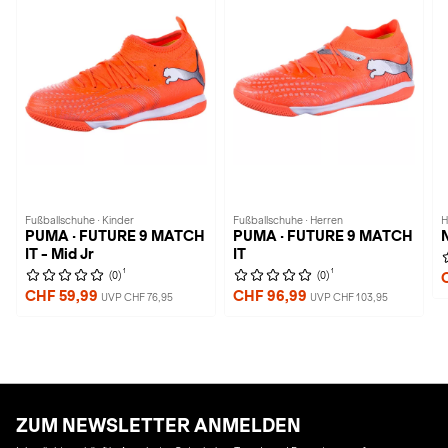
Fußballschuhe · Kinder
Fußballschuhe · Herren
H
PUMA · FUTURE 9 MATCH
PUMA · FUTURE 9 MATCH
IT - Mid Jr
IT
1
1
(0)
(0)
CHF 59,99
CHF 96,99
UVP CHF 76,95
UVP CHF 103,95
ZUM NEWSLETTER ANMELDEN