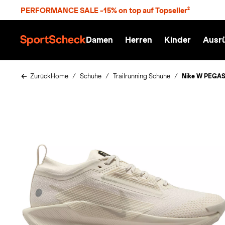
S
PERFORMANCE SALE -15% on top auf Topseller²
p
r
n
Damen
Herren
Kinder
Ausr
g
S
e
p
z
o
u
r
Zurück
Home
Schuhe
Trailrunning Schuhe
Nike W PEGAS
m
t
H
S
a
c
u
h
p
e
t
c
k
n
h
a
t