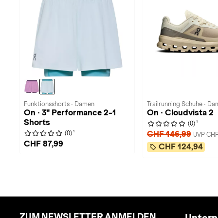
Funktionsshorts · Damen
Trailrunning Schuhe · D
On · 3" Performance 2-1
On · Cloudvista 2
Shorts
1
(0)
1
CHF 146,99
(0)
UVP CHF
CHF 87,99
CHF 124,94
ZUM NEWSLETTER ANMELDEN
Unter