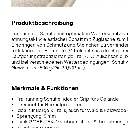
Produktbeschreibung
Trailrunning-Schuhe mit optimalem Wetterschutz d
atmungsaktiv; elastischer Schaft mit Zuglasche zum 
Eindringen von Schmutz und Steinchen zu verhinde
reflektierende Elemente; Mittelsohle aus durchgeh
Laufgefühl; strapazierfähige Trail ATC-Außensohle, 
und bei verschiedenen Wetterbedingungen; Schuhwei
Gewicht: ca. 506 g/Gr. 39,5 (Paar).
Merkmale & Funktionen
Trailrunning Schuhe, idealer Grip fürs Gelände
geeignet für Normalpronierer
ideal für Berge & Trails, auch für Wald & Feldwege
Sprengung: 9 mm
dank GORE-TEX-Membran ist der Schuh atmungsak
Schuhweite: normal