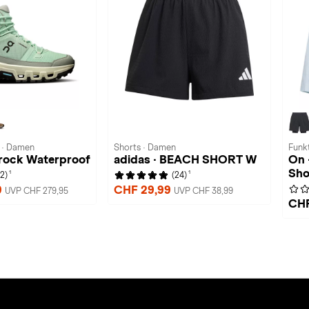
 · Damen
Shorts · Damen
Funkt
rock Waterproof
adidas · BEACH SHORT W
On 
Sho
1
1
(2)
(24)
9
CHF 29,99
UVP CHF 279,95
UVP CHF 38,99
CHF