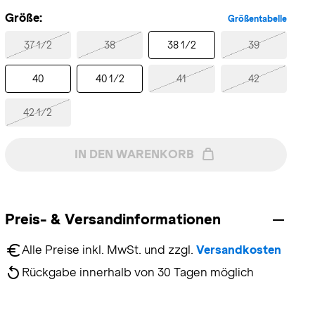
Größe:
Größentabelle
37 1/2
38
38 1/2
39
40
40 1/2
41
42
42 1/2
IN DEN WARENKORB
Preis- & Versandinformationen
Alle Preise inkl. MwSt. und zzgl. 
Versandkosten
Rückgabe innerhalb von 30 Tagen möglich