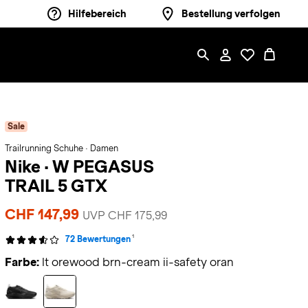
Hilfebereich
Bestellung verfolgen
Sale
Trailrunning Schuhe · Damen
Nike
·
W PEGASUS
TRAIL 5 GTX
CHF 147,99
UVP CHF 175,99
1
72 Bewertungen
Farbe:
lt orewood brn-cream ii-safety oran