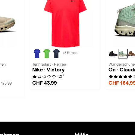
+3 Farben
amen
Tennisshirt · Herren
Wanderschuhe
Nike · Victory
On · Cloud
1
(2)
CHF 43,99
CHF 164,9
 175,99
nehmen
Hilfe