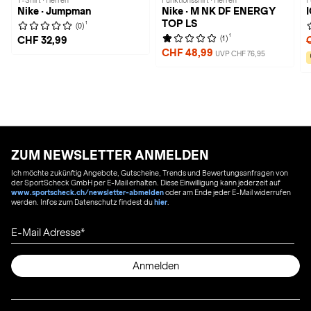
T-Shirt · Herren
Funktionsshirt · Herren
F
Nike · Jumpman
Nike · M NK DF ENERGY
TOP LS
1
(0)
1
(1)
CHF 32,99
CHF 48,99
UVP CHF 76,95
ZUM NEWSLETTER ANMELDEN
Ich möchte zukünftig Angebote, Gutscheine, Trends und Bewertungsanfragen von
der SportScheck GmbH per E-Mail erhalten. Diese Einwilligung kann jederzeit auf
www.sportscheck.ch/newsletter-abmelden
oder am Ende jeder E-Mail widerrufen
werden. Infos zum Datenschutz findest du
hier
.
E-Mail Adresse
Anmelden