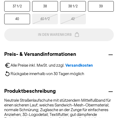
37 1/2
38
38 1/2
39
40
40 1/2
42
IN DEN WARENKORB
Preis- & Versandinformationen
Alle Preise inkl. MwSt. und zzgl. 
Versandkosten
Rückgabe innerhalb von 30 Tagen möglich
Produktbeschreibung
Neutrale Straßenlaufschuhe mit stützendem Mittelfußband für
einen sicheren Lauf; weiches Sandwich-Mesh-Obermaterial;
normale Schnürung; Zuglasche an der Zunge für einfacheres
Anziehen; 3D-Logodetail; Textilfutter; gut dämpfende