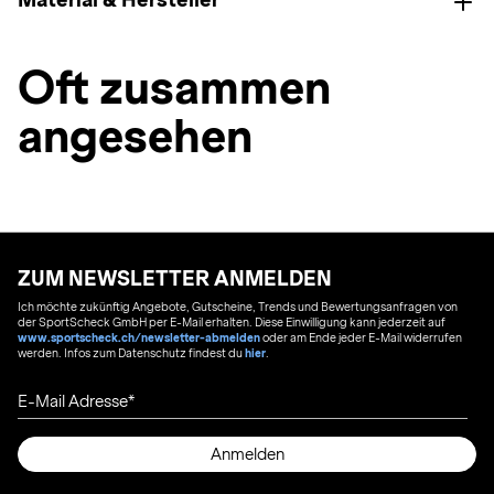
Oft zusammen
angesehen
ZUM NEWSLETTER ANMELDEN
Ich möchte zukünftig Angebote, Gutscheine, Trends und Bewertungsanfragen von
der SportScheck GmbH per E-Mail erhalten. Diese Einwilligung kann jederzeit auf
www.sportscheck.ch/newsletter-abmelden
oder am Ende jeder E-Mail widerrufen
werden. Infos zum Datenschutz findest du
hier
.
E-Mail Adresse
Anmelden