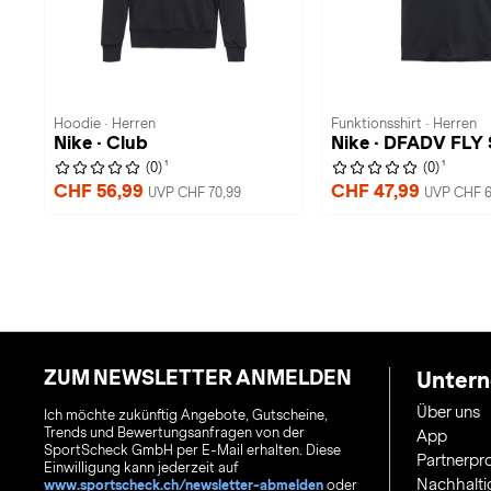
Hoodie · Herren
Funktionsshirt · Herren
Nike · Club
Nike · DFADV FLY
1
1
(0)
(0)
CHF 56,99
CHF 47,99
UVP CHF 70,99
UVP CHF 6
ZUM NEWSLETTER ANMELDEN
Unter
Über uns
Ich möchte zukünftig Angebote, Gutscheine,
Trends und Bewertungsanfragen von der
App
SportScheck GmbH per E-Mail erhalten. Diese
Partnerp
Einwilligung kann jederzeit auf
Nachhalti
www.sportscheck.ch/newsletter-abmelden
oder