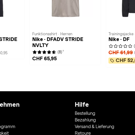
Funktionsshirt · Herren
Trainingsjacke 
 STRIDE
Nike · DFADV STRIDE
Nike · DF
NVLTY
1
CHF 61,99
(8)
0,95
CHF 65,95
CHF 52,
nehmen
Hilfe
Bestellung
Bezahlung
rogramm
Versand & Lieferung
gkeit
Retoure