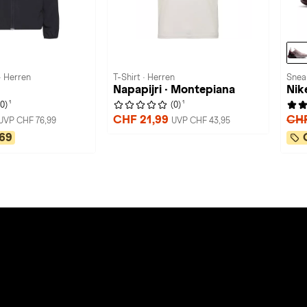
· Herren
T-Shirt · Herren
Snea
Napapijri · Montepiana
Nik
1
1
(0)
(0)
CHF 21,99
CHF
UVP CHF 76,99
UVP CHF 43,95
69