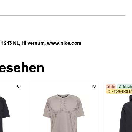
 1213 NL, Hilversum, www.nike.com
esehen
Sale
Nach
-15% extra²