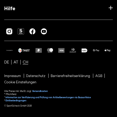
Hilfe
DE
AT
CH
Impressum
Datenschutz
Barrierefreiheitserklärung
AGB
Cookie Einstellungen
Alle Preise inkl. MwSt. zzgl.
Versandkosten
* Pflichtfeld
1
Information zur Verifizierung und Prüfung von Artikelbewertungen via BazaarVoice
²
Einlösebedingungen
© SportScheck GmbH 2026