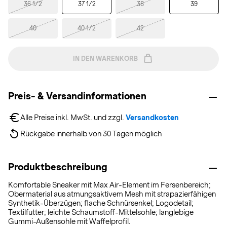
36 1/2
37 1/2
38
39
40
40 1/2
42
IN DEN WARENKORB
Preis- & Versandinformationen
Alle Preise inkl. MwSt. und zzgl. 
Versandkosten
Rückgabe innerhalb von 30 Tagen möglich
Produktbeschreibung
Komfortable Sneaker mit Max Air-Element im Fersenbereich;
Obermaterial aus atmungsaktivem Mesh mit strapazierfähigen
Synthetik-Überzügen; flache Schnürsenkel; Logodetail;
Textilfutter; leichte Schaumstoff-Mittelsohle; langlebige
Gummi-Außensohle mit Waffelprofil.