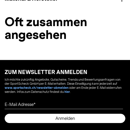
Oft zusammen
angesehen
ZUM NEWSLETTER ANMELDEN
Ich möchte zukünftig Angebote, Gutscheine, Trends und Bewertungsanfragen von
der SportScheck GmbH per E-Mail erhalten. Diese Einwilligung kann jederzeit auf
www.sportscheck.ch/newsletter-abmelden
oder am Ende jeder E-Mail widerrufen
werden. Infos zum Datenschutz findest du
hier
.
E-Mail Adresse
Anmelden