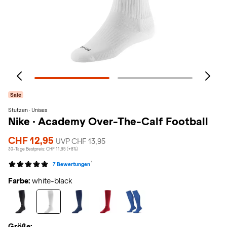
Sale
Stutzen · Unisex
Nike
·
Academy Over-The-Calf Football
CHF 12,95
UVP CHF 13,95
30-Tage Bestpreis: CHF 11,95 (+8%)
1
7 Bewertungen
Farbe:
white-black
Größe: