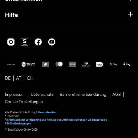
Hilfe
DE
AT
CH
Impressum
Datenschutz
Barrierefreiheitserklärung
AGB
Cookie Einstellungen
Alle Preise inkl. MwSt. zzgl.
Versandkosten
* Pflichtfeld
1
Information zur Verifizierung und Prüfung von Artikelbewertungen via BazaarVoice
²
Einlösebedingungen
© SportScheck GmbH 2026