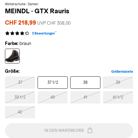
Winterschuhe · Damen
MEINDL
·
GTX Rauris
CHF 218,99
UVP CHF 308,00
1
3 Bewertungen
Farbe:
braun
Größe:
Größentabelle
37
37 1/2
38
39
39 1/2
40
41
41 1/2
42
IN DEN WARENKORB