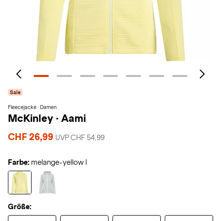
Sale
Fleecejacke · Damen
McKinley
·
Aami
CHF 26,99
UVP CHF 54,99
Farbe:
melange-yellow l
Größe: