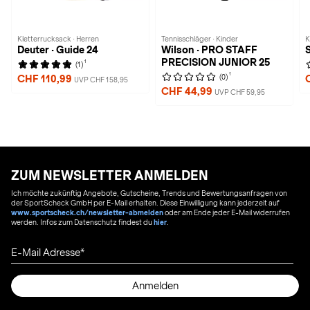
Kletterrucksack · Herren
Tennisschläger · Kinder
K
Deuter · Guide 24
Wilson · PRO STAFF
PRECISION JUNIOR 25
1
(1)
1
(0)
CHF 110,99
UVP CHF 158,95
CHF 44,99
UVP CHF 59,95
ZUM NEWSLETTER ANMELDEN
Ich möchte zukünftig Angebote, Gutscheine, Trends und Bewertungsanfragen von
der SportScheck GmbH per E-Mail erhalten. Diese Einwilligung kann jederzeit auf
www.sportscheck.ch/newsletter-abmelden
oder am Ende jeder E-Mail widerrufen
werden. Infos zum Datenschutz findest du
hier
.
E-Mail Adresse
Anmelden