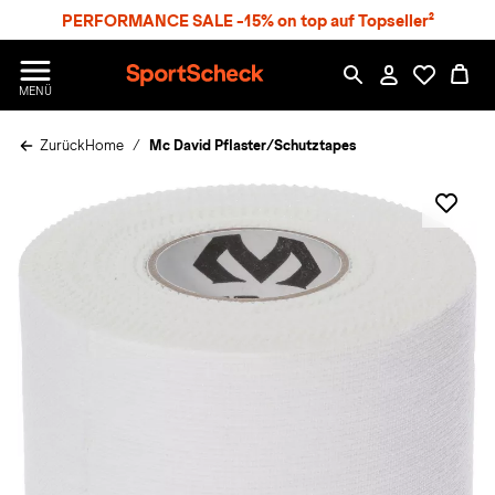
S
PERFORMANCE SALE -15% on top auf Topseller²
p
r
n
S
MENÜ
g
p
e
o
z
Zurück
Home
Mc David Pflaster/Schutztapes
r
u
t
m
S
H
c
a
h
u
e
p
c
t
k
n
h
a
t