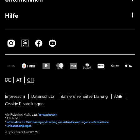
Hilfe
DE
AT
CH
Impressum
Datenschutz
Barrierefreiheitserklärung
AGB
Cookie Einstellungen
Alle Preise inkl. MwSt. zzgl.
Versandkosten
* Pflichtfeld
1
Information zur Verifizierung und Prüfung von Artikelbewertungen via BazaarVoice
²
Einlösebedingungen
© SportScheck GmbH 2026