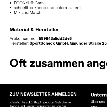
ECONYL® Garn
schnelltrocknend und chlorresistent
Mix and Match
Material & Hersteller
Artikelnummer:
589643a5dd2de3
Hersteller:
SportScheck GmbH, Gmunder Straße 25
Oft zusammen ang
ZUM NEWSLETTER ANMELDEN
Unter
Über uns
Ich möchte zukünftig Angebote, Gutscheine,
Trends und Bewertungsanfragen von der