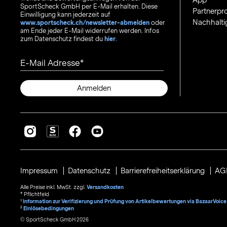
App
SportScheck GmbH per E-Mail erhalten. Diese
Partnerp
Einwilligung kann jederzeit auf
Nachhalti
www.sportscheck.ch/newsletter-abmelden
oder
am Ende jeder E-Mail widerrufen werden. Infos
zum Datenschutz findest du
hier
.
E-Mail Adresse
Anmelden
Impressum
Datenschutz
Barrierefreiheitserklärung
AG
Alle Preise inkl. MwSt. zzgl.
Versandkosten
* Pflichtfeld
1
Information zur Verifizierung und Prüfung von Artikelbewertungen via BazaarVoice
²
Einlösebedingungen
© SportScheck GmbH 2026