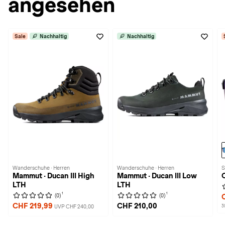
angesehen
Sale
Nachhaltig
Nachhaltig
Wanderschuhe · Herren
Wanderschuhe · Herren
S
Mammut · Ducan III High
Mammut · Ducan III Low
LTH
LTH
1
1
(0)
(0)
CHF 219,99
CHF 210,00
UVP CHF 240,00
3