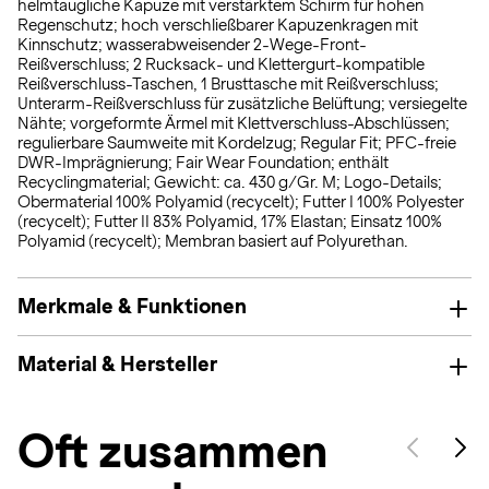
helmtaugliche Kapuze mit verstärktem Schirm für hohen
Regenschutz; hoch verschließbarer Kapuzenkragen mit
Kinnschutz; wasserabweisender 2-Wege-Front-
Reißverschluss; 2 Rucksack- und Klettergurt-kompatible
Reißverschluss-Taschen, 1 Brusttasche mit Reißverschluss;
Unterarm-Reißverschluss für zusätzliche Belüftung; versiegelte
Nähte; vorgeformte Ärmel mit Klettverschluss-Abschlüssen;
regulierbare Saumweite mit Kordelzug; Regular Fit; PFC-freie
DWR-Imprägnierung; Fair Wear Foundation; enthält
Recyclingmaterial; Gewicht: ca. 430 g/Gr. M; Logo-Details;
Obermaterial 100% Polyamid (recycelt); Futter I 100% Polyester
(recycelt); Futter II 83% Polyamid, 17% Elastan; Einsatz 100%
Polyamid (recycelt); Membran basiert auf Polyurethan.
Merkmale & Funktionen
Material & Hersteller
Oft zusammen