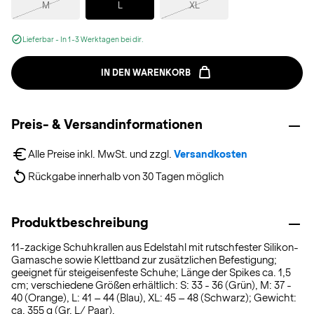
M
L
XL
Lieferbar - In 1-3 Werktagen bei dir.
IN DEN WARENKORB
Preis- & Versandinformationen
Alle Preise inkl. MwSt. und zzgl. 
Versandkosten
Rückgabe innerhalb von 30 Tagen möglich
Produktbeschreibung
11-zackige Schuhkrallen aus Edelstahl mit rutschfester Silikon-
Gamasche sowie Klettband zur zusätzlichen Befestigung;
geeignet für steigeisenfeste Schuhe; Länge der Spikes ca. 1,5
cm; verschiedene Größen erhältlich: S: 33 - 36 (Grün), M: 37 -
40 (Orange), L: 41 – 44 (Blau), XL: 45 – 48 (Schwarz); Gewicht:
ca. 355 g (Gr. L/ Paar).