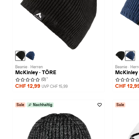
Beanie · Herren
Beanie · Her
McKinley · TÖRE
McKinley
1
(0)
CHF 12,99
CHF 12,9
UVP CHF 15,99
Sale
Nachhaltig
Sale