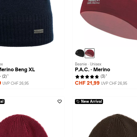
ex
Beanie · Unisex
 Merino Beng XL
P.A.C. · Merino
1
1
(2)
(3)
9
CHF 21,99
UVP CHF 26,95
UVP CHF 26,95
al
New Arrival