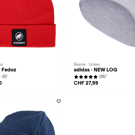
ex
Beanie · Unisex
 Fedoz
adidas · NEW LOG
1
1
(0)
(26)
0
CHF 27,99