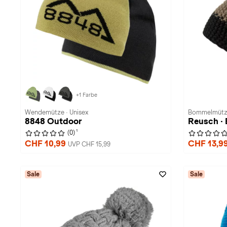
+1 Farbe
Wendemütze · Unisex
Bommelmütze
8848 Outdoor
Reusch ·
1
(0)
CHF 10,99
CHF 13,9
UVP CHF 15,99
Sale
Sale