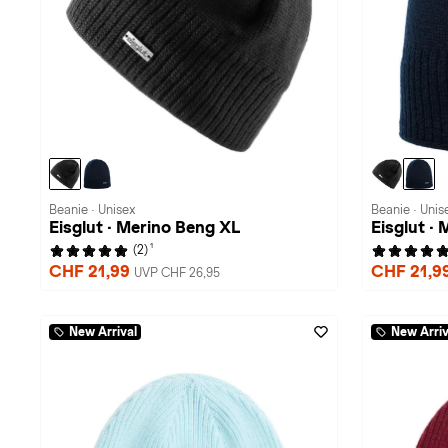
Beanie · Unisex
Beanie · Unis
Eisglut · Merino Beng XL
Eisglut ·
1
(2)
CHF 21,99
CHF 21,9
UVP CHF 26,95
New Arrival
New Arriv