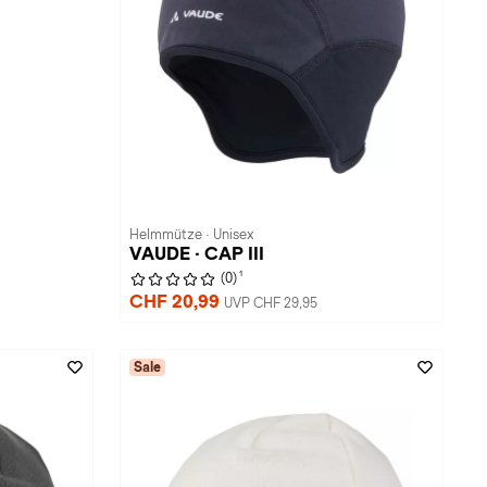
Helmmütze · Unisex
VAUDE · CAP III
1
(0)
CHF 20,99
UVP CHF 29,95
Sale