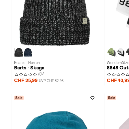
Beanie · Herren
Wendemütze 
Barts · Skaga
8848 Out
1
(0)
CHF 25,99
CHF 10,9
UVP CHF 32,95
Sale
Sale