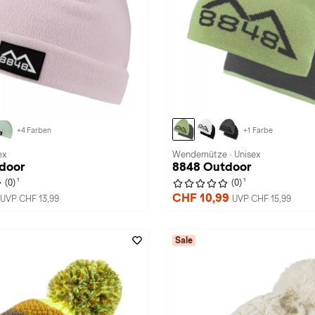
+4 Farben
+1 Farbe
ex
Wendemütze · Unisex
door
8848 Outdoor
1
1
(0)
(0)
CHF 10,99
UVP CHF 13,99
UVP CHF 15,99
Sale