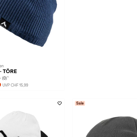
ren
 · TÖRE
1
(0)
9
UVP CHF 15,99
Sale