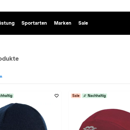
üstung
Sportarten
Marken
Sale
odukte
en
cht: Herren entfernen
hhaltig
Sale
Nachhaltig