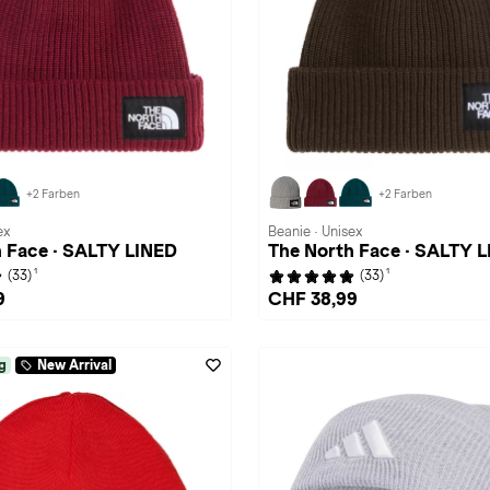
+2 Farben
+2 Farben
ex
Beanie · Unisex
 Face · SALTY LINED
The North Face · SALTY 
1
1
(33)
(33)
9
CHF 38,99
g
New Arrival