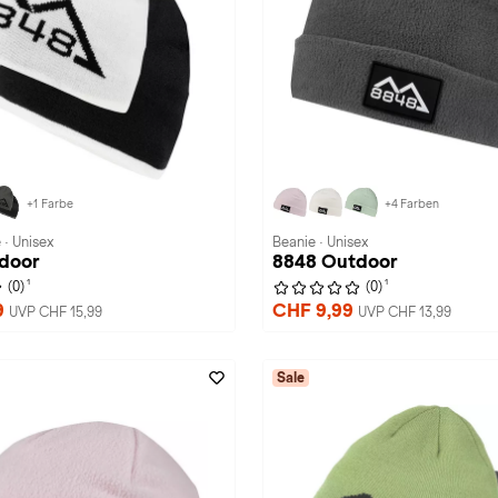
+1 Farbe
+4 Farben
· Unisex
Beanie · Unisex
door
8848 Outdoor
1
1
(0)
(0)
9
CHF 9,99
UVP CHF 15,99
UVP CHF 13,99
Sale