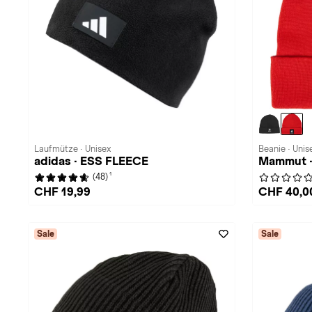
Laufmütze · Unisex
Beanie · Unis
adidas · ESS FLEECE
Mammut ·
1
(48)
CHF 19,99
CHF 40,0
Sale
Sale