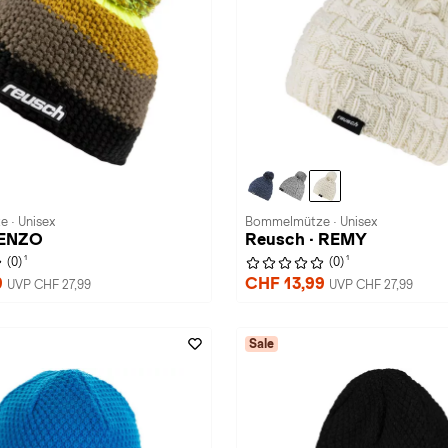
 · Unisex
Bommelmütze · Unisex
 ENZO
Reusch · REMY
1
1
(0)
(0)
9
CHF 13,99
UVP CHF 27,99
UVP CHF 27,99
Sale