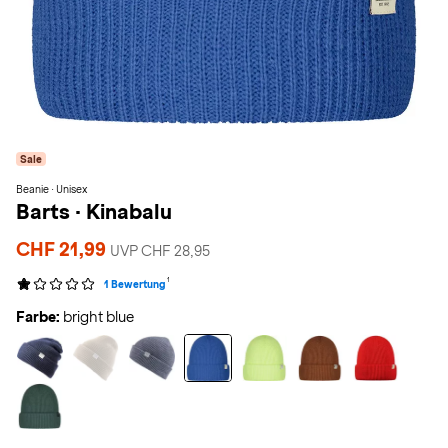
Sale
Beanie · Unisex
Barts
·
Kinabalu
CHF 21,99
UVP CHF 28,95
1
1 Bewertung
Farbe:
bright blue