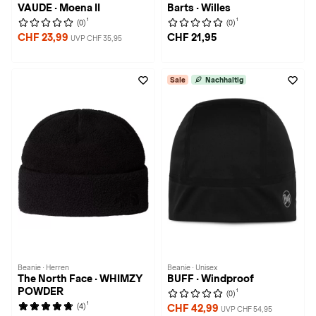
VAUDE · Moena II
Barts · Willes
1
1
(0)
(0)
CHF 23,99
CHF 21,95
UVP CHF 35,95
Sale
Nachhaltig
Beanie · Herren
Beanie · Unisex
The North Face · WHIMZY
BUFF · Windproof
POWDER
1
(0)
1
(4)
CHF 42,99
UVP CHF 54,95