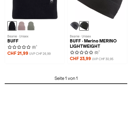
Beanie · Unisex
Beanie · Unisex
BUFF
BUFF · Merino MERINO
LIGHTWEIGHT
1
(0)
1
(0)
CHF 21,99
UVP CHF 26,99
CHF 23,99
UVP CHF 30,95
Seite 1 von 1