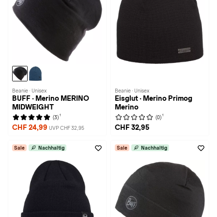
Beanie · Unisex
Beanie · Unisex
BUFF · Merino MERINO
Eisglut · Merino Primog
MIDWEIGHT
Merino
1
1
(3)
(0)
CHF 24,99
CHF 32,95
UVP CHF 32,95
Sale
Nachhaltig
Sale
Nachhaltig