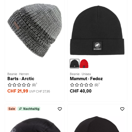
Beanie · Herren
Beanie · Unisex
Barts · Arctic
Mammut · Fedoz
1
1
(0)
(0)
CHF 21,99
CHF 40,00
UVP CHF 27,95
Sale
Nachhaltig