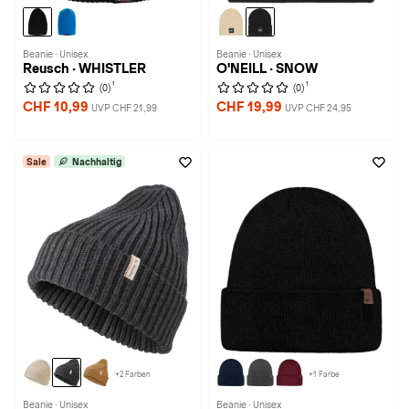
Beanie · Unisex
Beanie · Unisex
Reusch · WHISTLER
O'NEILL · SNOW
1
1
(0)
(0)
CHF 10,99
CHF 19,99
UVP CHF 21,99
UVP CHF 24,95
Sale
Nachhaltig
+2 Farben
+1 Farbe
Beanie · Unisex
Beanie · Unisex