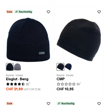
Sale
Nachhaltig
Beanie · Unisex
Beanie · Kinder
Eisglut · Beng
CMP
1
1
(2)
(0)
CHF 21,99
CHF 10,95
UVP CHF 27,95
Sale
Nachhaltig