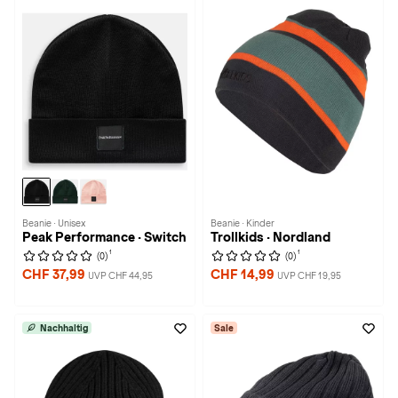
Beanie · Unisex
Beanie · Kinder
Peak Performance · Switch
Trollkids · Nordland
1
1
(0)
(0)
CHF 37,99
CHF 14,99
UVP CHF 44,95
UVP CHF 19,95
Nachhaltig
Sale