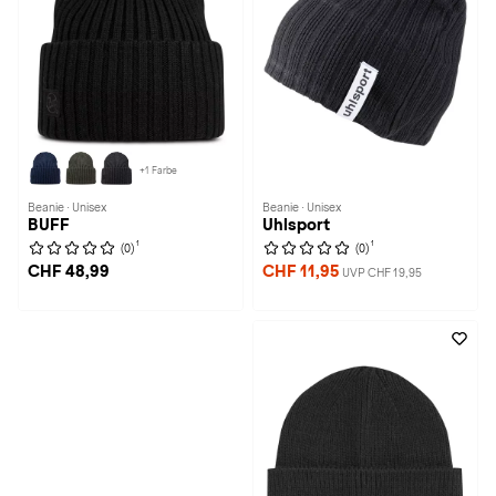
+1 Farbe
Beanie · Unisex
Beanie · Unisex
BUFF
Uhlsport
1
1
(0)
(0)
CHF 48,99
CHF 11,95
UVP CHF 19,95