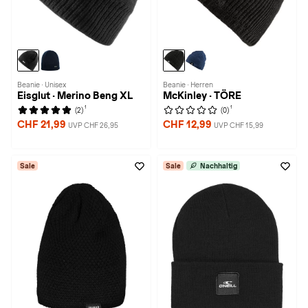
Beanie · Unisex
Beanie · Herren
Eisglut · Merino Beng XL
McKinley · TÖRE
1
1
(2)
(0)
CHF 21,99
CHF 12,99
UVP CHF 26,95
UVP CHF 15,99
Sale
Sale
Nachhaltig