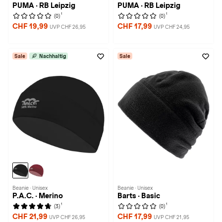
PUMA · RB Leipzig
PUMA · RB Leipzig
1
1
(0)
(0)
CHF 19,99
CHF 17,99
UVP CHF 26,95
UVP CHF 24,95
Sale
Nachhaltig
Sale
Beanie · Unisex
Beanie · Unisex
P.A.C. · Merino
Barts · Basic
1
1
(3)
(0)
CHF 21,99
CHF 17,99
UVP CHF 26,95
UVP CHF 21,95