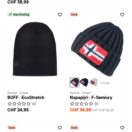
CHF 38,99
Nachhaltig
Sale
+1 Farbe
Beanie · Unisex
Beanie · Unisex
BUFF · EcoStretch
Napapijri · F-Semiury
1
1
(0)
(0)
CHF 24,95
CHF 34,99
UVP CHF 50,95
Sale
Sale