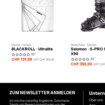
Decke · Unisex
Skischuhe · Damen
BLACKROLL · Ultralite
Salomon · S-PRO
X90
1
(0)
1
CHF 131,99
(0)
UVP CHF 164,95
CHF 352,00
UVP CHF
ZUM NEWSLETTER ANMELDEN
Unter
Über uns
Ich möchte zukünftig Angebote, Gutscheine,
Trends und Bewertungsanfragen von der