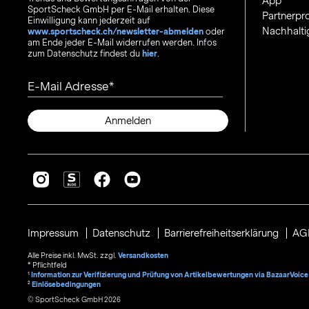
App
SportScheck GmbH per E-Mail erhalten. Diese
Partnerp
Einwilligung kann jederzeit auf
Nachhalti
www.sportscheck.ch/newsletter-abmelden
oder
am Ende jeder E-Mail widerrufen werden. Infos
zum Datenschutz findest du
hier
.
E-Mail Adresse
Anmelden
Impressum
Datenschutz
Barrierefreiheitserklärung
AG
Alle Preise inkl. MwSt. zzgl.
Versandkosten
* Pflichtfeld
1
Information zur Verifizierung und Prüfung von Artikelbewertungen via BazaarVoice
²
Einlösebedingungen
© SportScheck GmbH 2026