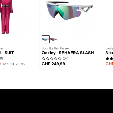
der
Sportbrille · Unisex
Lauf
 · SUIT
Oakley · SPHAERA SLASH
Nik
1
1
(0)
(0)
9
CHF 249,99
CHF
UVP CHF 219,95