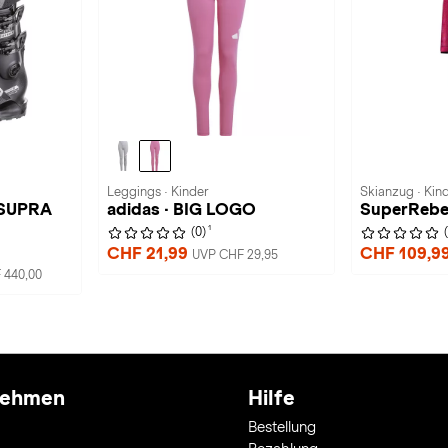
Leggings · Kinder
Skianzug · Kin
 SUPRA
adidas · BIG LOGO
SuperRebel
1
(0)
CHF 21,99
CHF 109,9
UVP CHF 29,95
 440,00
nehmen
Hilfe
Bestellung