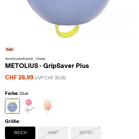
Sale
Handmuskeltrainer · Unisex
METOLIUS
·
GripSaver Plus
CHF 26,99
UVP CHF 30,00
Farbe:
blue
Größe:
Selected
WEICH
HART
MITTEL