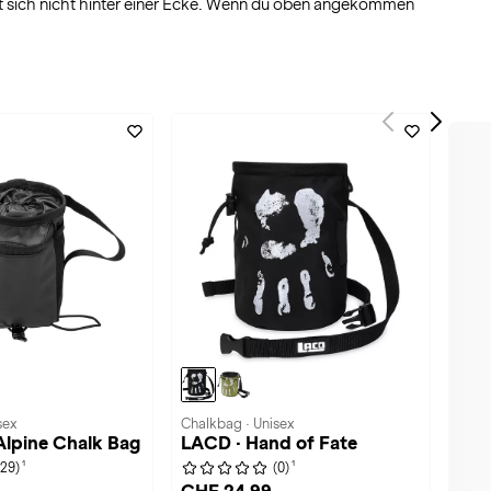
kt sich nicht hinter einer Ecke. Wenn du oben angekommen
sex
Chalkbag · Unisex
lpine Chalk Bag
LACD · Hand of Fate
1
1
(29)
(0)