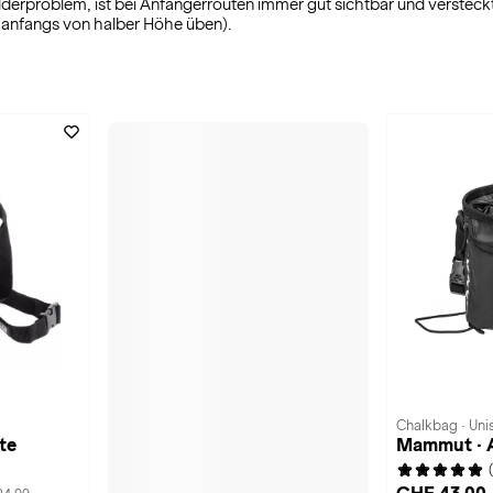
lderproblem, ist bei Anfängerrouten immer gut sichtbar und verstec
ja anfangs von halber Höhe üben).
Chalkbag · Uni
te
Mammut · A