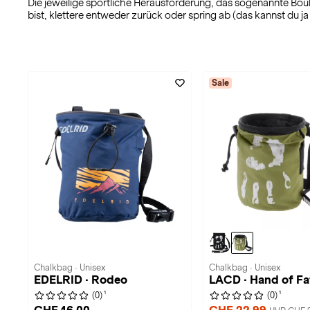
Die jeweilige sportliche Herausforderung, das sogenannte Bou
bist, klettere entweder zurück oder spring ab (das kannst du 
Sale
Chalkbag · Unisex
Chalkbag · Unisex
EDELRID · Rodeo
LACD · Hand of Fa
1
1
(0)
(0)