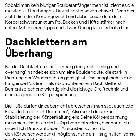
Sobald man kein blutiger Boulderanfänger mehr ist, zieht es die
meisten zu Überhängen. Das ist richtig anspruchsvoll. Denn hier
zieht dich dein Körpergewicht und dabei besonders dein
Körperschwerpunkt um Po, Becken und Hüfte stärker nach
unten. Mit unseren Tipps und etwas Übung klappts trotzdem!
Dachklettern am
Überhang
Bei der Dachkletterei im Überhang (englisch: ceiling und
overhang) handelt es sich um eine Boulderroute, die stark in
Richtung der Waagerechten geneigt ist. Das bringt dich in eine
hängende Position – als ob du unter einem Dach kletterst.
Dementsprechend wichtig sind die richtige Greiftechnik und
eine ausgeprägte Körperspannung.
Die Füße dürfen dir dabei nicht abrutschen (man sagt auch „die
Füße dürfen dir nicht kommen“). Also setzt du sie zur
Stabilisierung der Körperhaltung ein: Deine Körperspannung
muss sich also bis in die Fußspitzen erstrecken, hier darfst du
ordentlich Druck aufbauen! Ansonsten solltest du
den Körperschwerpunkt möglichst nahe am Hang halten, sonst
wird’s irre anstrengend!