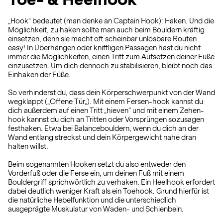
„Hook“ bedeutet (man denke an Captain Hook): Haken. Und die
Möglichkeit, zu haken sollte man auch beim Bouldern kräftig
einsetzen, denn sie macht oft scheinbar unlösbare Routen
easy! In Überhängen oder kniffligen Passagen hast du nicht
immer die Möglichkeiten, einen Tritt zum Aufsetzen deiner Füße
einzusetzen. Um dich dennoch zu stabilisieren, bleibt noch das
Einhaken der Füße.
So verhinderst du, dass dein Körperschwerpunkt von der Wand
wegklappt („Offene Tür„). Mit einem Fersen-hook kannst du
dich außerdem auf einen Tritt „hieven“ und mit einem Zehen-
hook kannst du dich an Tritten oder Vorsprüngen sozusagen
festhaken. Etwa bei Balancebouldern, wenn du dich an der
Wand entlang streckst und dein Körpergewicht nahe dran
halten willst.
Beim sogenannten Hooken setzt du also entweder den
Vorderfuß oder die Ferse ein, um deinen Fuß mit einem
Bouldergriff sprichwörtlich zu verhaken. Ein Heelhook erfordert
dabei deutlich weniger Kraft als ein Toehook. Grund hierfür ist
die natürliche Hebelfunktion und die unterschiedlich
ausgeprägte Muskulatur von Waden- und Schienbein.