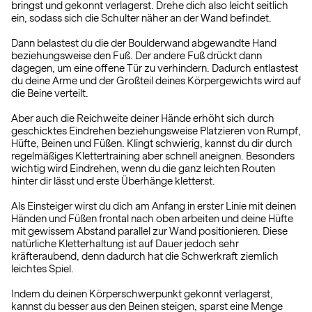
bringst und gekonnt verlagerst. Drehe dich also leicht seitlich
ein, sodass sich die Schulter näher an der Wand befindet.
Dann belastest du die der Boulderwand abgewandte Hand
beziehungsweise den Fuß. Der andere Fuß drückt dann
dagegen, um eine offene Tür zu verhindern. Dadurch entlastest
du deine Arme und der Großteil deines Körpergewichts wird auf
die Beine verteilt.
Aber auch die Reichweite deiner Hände erhöht sich durch
geschicktes Eindrehen beziehungsweise Platzieren von Rumpf,
Hüfte, Beinen und Füßen. Klingt schwierig, kannst du dir durch
regelmäßiges Klettertraining aber schnell aneignen. Besonders
wichtig wird Eindrehen, wenn du die ganz leichten Routen
hinter dir lässt und erste Überhänge kletterst.
Als Einsteiger wirst du dich am Anfang in erster Linie mit deinen
Händen und Füßen frontal nach oben arbeiten und deine Hüfte
mit gewissem Abstand parallel zur Wand positionieren. Diese
natürliche Kletterhaltung ist auf Dauer jedoch sehr
kräfteraubend, denn dadurch hat die Schwerkraft ziemlich
leichtes Spiel.
Indem du deinen Körperschwerpunkt gekonnt verlagerst,
kannst du besser aus den Beinen steigen, sparst eine Menge