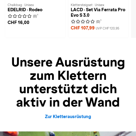
Chalkbag · Unisex
Klettersteigset · Unisex
EDELRID · Rodeo
LACD · Set Via Ferrata Pro
Evo S 3.0
1
(0)
1
(0)
CHF 16,00
CHF 107,99
UVP CHF 120,95
Unsere Ausrüstung
zum Klettern
unterstützt dich
aktiv in der Wand
Zur Kletterausrüstung