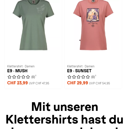
Klettershirt · Damen
Klettershirt · Damen
E9 · MUSH
E9 · SUNSET
1
1
(0)
(0)
CHF 23,99
CHF 29,99
UVP CHF 47,95
UVP CHF 54,95
Mit unseren
Klettershirts hast du