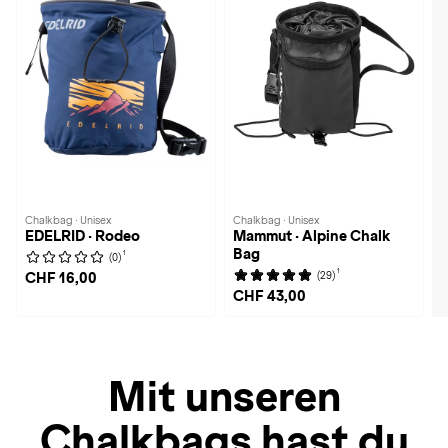
Chalkbag · Unisex
Chalkbag · Unisex
EDELRID · Rodeo
Mammut · Alpine Chalk
Bag
1
(0)
1
(29)
CHF 16,00
CHF 43,00
Mit unseren
Chalkbags hast du