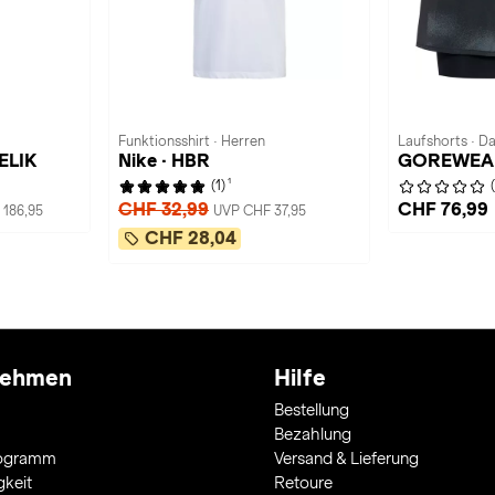
Funktionsshirt · Herren
Laufshorts · 
FELIK
Nike · HBR
GOREWEAR
1
(1)
CHF 32,99
CHF 76,99
186,95
UVP CHF 37,95
CHF 28,04
nehmen
Hilfe
Bestellung
Bezahlung
rogramm
Versand & Lieferung
gkeit
Retoure