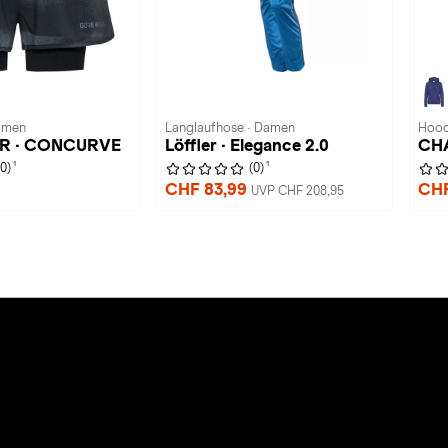
Damen
Langlaufhose · Damen
Hood
 · CONCURVE
Löffler · Elegance 2.0
CHA
1
1
(0)
(0)
CHF 83,99
CHF
UVP CHF 208,95