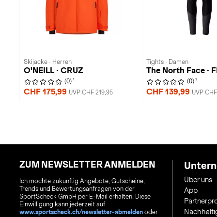
Skijacke · Herren
Tights · Damen
O'NEILL · CRUZ
The North Face · 
1
1
(0)
(0)
CHF 175,99
CHF 139,99
UVP CHF 219,95
UVP CHF 
ZUM NEWSLETTER ANMELDEN
Unter
Über uns
Ich möchte zukünftig Angebote, Gutscheine,
Trends und Bewertungsanfragen von der
App
SportScheck GmbH per E-Mail erhalten. Diese
Partnerp
Einwilligung kann jederzeit auf
Nachhalti
www.sportscheck.ch/newsletter-abmelden
oder