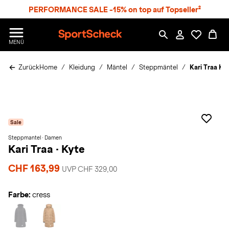
S
PERFORMANCE SALE -15% on top auf Topseller²
p
r
n
S
MENÜ
g
p
e
o
z
Zurück
Home
Kleidung
Mäntel
Steppmäntel
Kari Traa K
r
u
t
m
S
H
c
a
h
u
e
p
Sale
c
t
k
Steppmantel · Damen
Kari Traa
·
Kyte
n
h
CHF 163,99
a
UVP CHF 329,00
t
Farbe:
cress