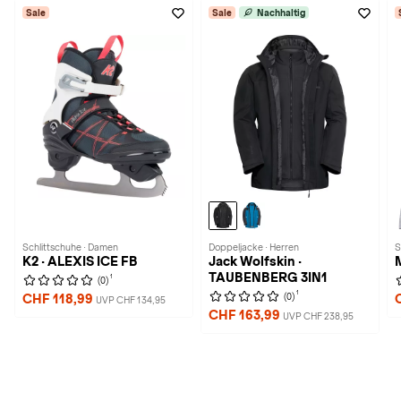
Sale
Sale
Nachhaltig
Schlittschuhe · Damen
Doppeljacke · Herren
S
K2 · ALEXIS ICE FB
Jack Wolfskin ·
M
TAUBENBERG 3IN1
1
(0)
1
(0)
CHF 118,99
UVP CHF 134,95
CHF 163,99
UVP CHF 238,95