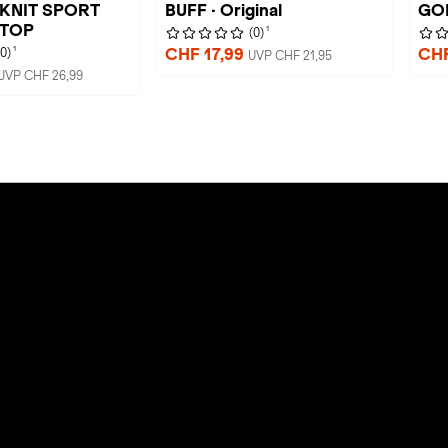
 KNIT SPORT
BUFF · Original
GO
 TOP
1
(0)
1
CHF 17,99
CHF
(0)
UVP CHF 21,95
UVP CHF 26,99