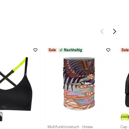
Sale
Nachhaltig
Sale
Multifunktionstuch · Unisex
Cap ·