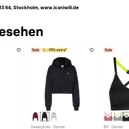
13 64, Stockholm, www.icaniwill.de
esehen
Sale
-15% extra²
Sale
Sweatjacke · Damen
BH · Damen