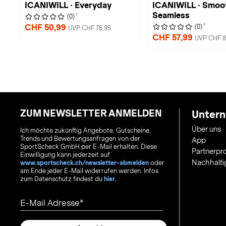
ICANIWILL · Everyday
ICANIWILL · Smoo
Seamless
1
(0)
1
CHF 50,99
(0)
UVP CHF 76,95
CHF 57,99
UVP CHF 8
ZUM NEWSLETTER ANMELDEN
Unter
Über uns
Ich möchte zukünftig Angebote, Gutscheine,
Trends und Bewertungsanfragen von der
App
SportScheck GmbH per E-Mail erhalten. Diese
Partnerp
Einwilligung kann jederzeit auf
Nachhalti
www.sportscheck.ch/newsletter-abmelden
oder
am Ende jeder E-Mail widerrufen werden. Infos
zum Datenschutz findest du
hier
.
E-Mail Adresse