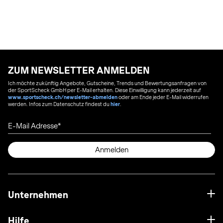
ZUM NEWSLETTER ANMELDEN
Ich möchte zukünftig Angebote, Gutscheine, Trends und Bewertungsanfragen von
der SportScheck GmbH per E-Mail erhalten. Diese Einwilligung kann jederzeit auf
www.sportscheck.ch/newsletter-abmelden
oder am Ende jeder E-Mail widerrufen
werden. Infos zum Datenschutz findest du
hier
.
E-Mail Adresse
Anmelden
Unternehmen
Hilfe