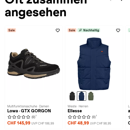
angesehen
Sale
Sale
Nachhaltig
Multifunktionsschuhe · Damen
Weste · Herren
L
Lowa · GTX GORGON
Ellesse
1
1
(0)
(0)
CHF 145,99
CHF 48,99
UVP CHF 186,99
UVP CHF 98,95