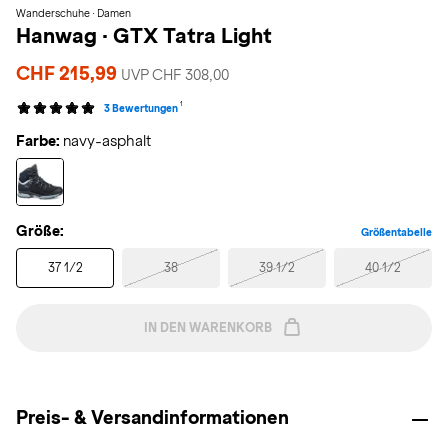
Wanderschuhe · Damen
Hanwag
·
GTX Tatra Light
CHF 215,99
UVP CHF 308,00
1
3 Bewertungen
Farbe:
navy-asphalt
Größe:
Größentabelle
37 1/2
38
39 1/2
40 1/2
IN DEN WARENKORB
Preis- & Versandinformationen