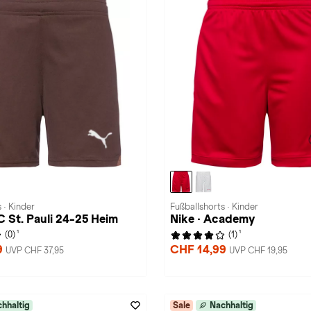
 · Kinder
Fußballshorts · Kinder
 St. Pauli 24-25 Heim
Nike · Academy
1
1
(0)
(1)
9
CHF 14,99
UVP CHF 37,95
UVP CHF 19,95
hhaltig
Sale
Nachhaltig