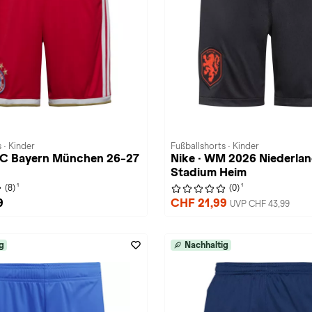
 · Kinder
Fußballshorts · Kinder
 FC Bayern München 26-27
Nike · WM 2026 Niederla
Stadium Heim
1
1
(8)
(0)
9
CHF 21,99
UVP CHF 43,99
g
Nachhaltig