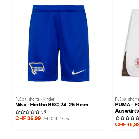
Fußballshorts · Kinder
Fußballshorts
Nike · Hertha BSC 24-25 Heim
PUMA · FC
Auswärts
1
(0)
CHF 26,99
UVP CHF 43,95
CHF 18,9