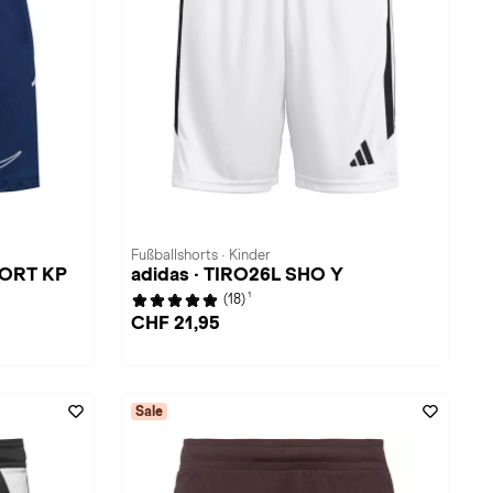
Fußballshorts · Kinder
HORT KP
adidas · TIRO26L SHO Y
1
(18)
CHF 21,95
Sale