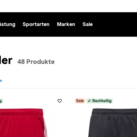
üstung
Sportarten
Marken
Sale
der
48 Produkte
en
cht: Kinder entfernen
g
Sale
Nachhaltig