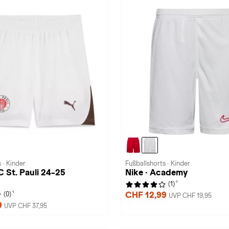
 · Kinder
Fußballshorts · Kinder
 St. Pauli 24-25
Nike · Academy
1
(1)
1
CHF 12,99
(0)
UVP CHF 19,95
9
UVP CHF 37,95