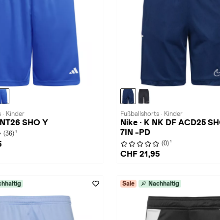
 · Kinder
Fußballshorts · Kinder
 ENT26 SHO Y
Nike · K NK DF ACD25 S
7IN -PD
1
(36)
1
5
(0)
CHF 21,95
hhaltig
Sale
Nachhaltig