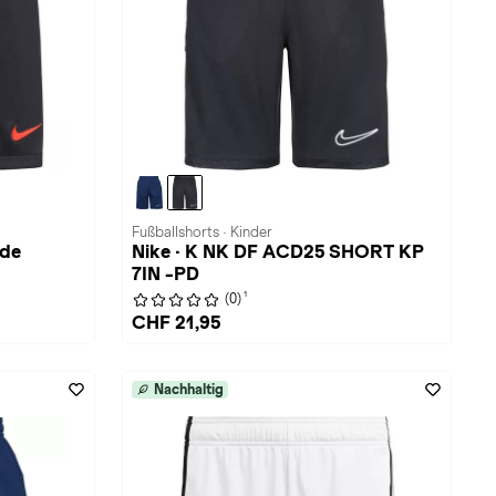
Fußballshorts · Kinder
nde
Nike · K NK DF ACD25 SHORT KP
7IN -PD
1
(0)
CHF 21,95
Nachhaltig