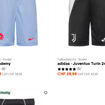
 · Kinder
Fußballshorts · Kinder
cademy
adidas · Juventus Turin 
1
1
(0)
(5)
9
CHF 28,99
UVP CHF 38,95
UVP CHF 43,95
hhaltig