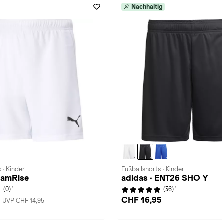
Nachhaltig
 · Kinder
Fußballshorts · Kinder
eamRise
adidas · ENT26 SHO Y
1
1
(0)
(36)
5
CHF 16,95
UVP CHF 14,95