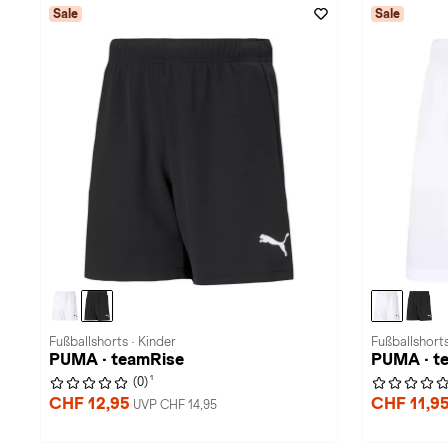
Sale
Sale
Fußballshorts · Kinder
Fußballshorts
PUMA · teamRise
PUMA · t
1
(0)
CHF 12,95
CHF 11,9
UVP CHF 14,95