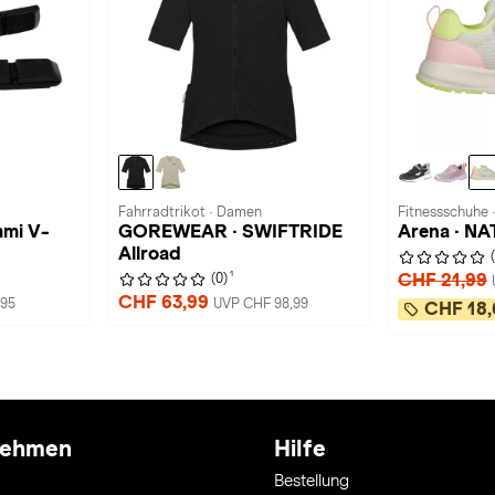
Fahrradtrikot · Damen
Fitnessschuhe 
mi V-
GOREWEAR · SWIFTRIDE
Arena · NA
Allroad
1
CHF 21,99
(0)
CHF 63,99
,95
UVP CHF 98,99
CHF 18,
nehmen
Hilfe
Bestellung