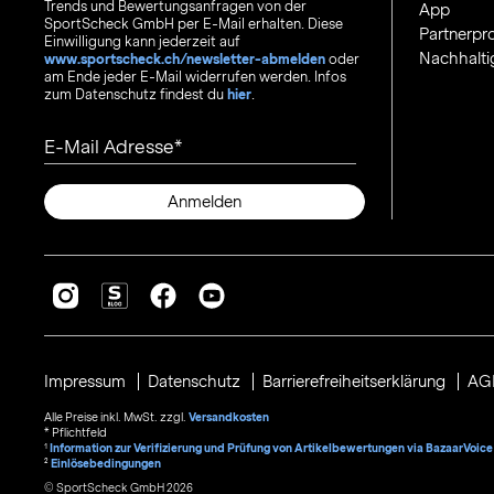
Trends und Bewertungsanfragen von der
App
SportScheck GmbH per E-Mail erhalten. Diese
Partnerp
Einwilligung kann jederzeit auf
Nachhalti
www.sportscheck.ch/newsletter-abmelden
oder
am Ende jeder E-Mail widerrufen werden. Infos
zum Datenschutz findest du
hier
.
E-Mail Adresse
Anmelden
Impressum
Datenschutz
Barrierefreiheitserklärung
AG
Alle Preise inkl. MwSt. zzgl.
Versandkosten
* Pflichtfeld
1
Information zur Verifizierung und Prüfung von Artikelbewertungen via BazaarVoice
²
Einlösebedingungen
© SportScheck GmbH 2026