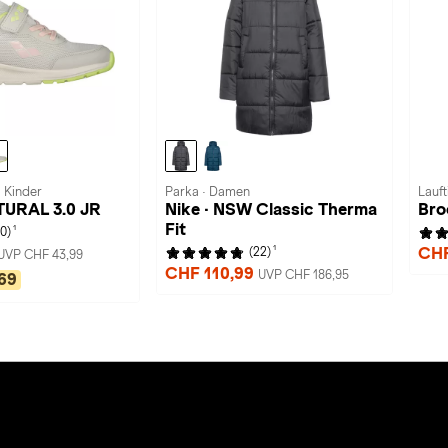
· Kinder
Parka · Damen
Lauft
TURAL 3.0 JR
Nike · NSW Classic Therma
Bro
Fit
1
(0)
1
CHF
(22)
UVP CHF 43,99
CHF 110,99
UVP CHF 186,95
69