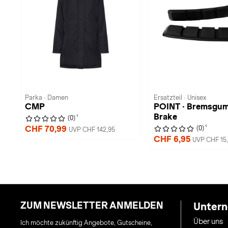
Parka · Damen
Ersatzteil · Unisex
CMP
POINT · Bremsgum
Brake
1
(0)
1
CHF 70,99
(0)
UVP CHF 142,95
CHF 6,95
UVP CHF 15
ZUM NEWSLETTER ANMELDEN
Unter
Über uns
Ich möchte zukünftig Angebote, Gutscheine,