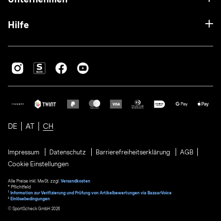
Hilfe
DE
AT
CH
Impressum
Datenschutz
Barrierefreiheitserklärung
AGB
Cookie Einstellungen
Alle Preise inkl. MwSt. zzgl.
Versandkosten
* Pflichtfeld
1
Information zur Verifizierung und Prüfung von Artikelbewertungen via BazaarVoice
²
Einlösebedingungen
© SportScheck GmbH 2026