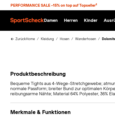
S
PERFORMANCE SALE -15% on top auf Topseller²
p
r
n
Damen
Herren
Kinder
Ausr
g
S
e
p
z
o
u
r
Zurück
Home
Kleidung
Hosen
Wanderhosen
Dolomit
m
t
H
S
a
c
u
h
p
e
t
c
k
Produktbeschreibung
n
h
Bequeme Tights aus 4-Wege-Stretchgewebe; atmungs
a
normale Passform; breiter Bund zur optimalen Körpe
reibungsarme Nähte; Material 64% Polyester, 36% Ela
t
Merkmale & Funktionen