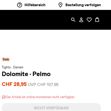
Hilfebereich
Bestellung verfolgen
Sale
Tights · Damen
Dolomite
·
Pelmo
CHF 28,95
UVP CHF 107,95
Der Artikel ist online momentan nicht verfügbar.
NICHT VERFÜGBAR