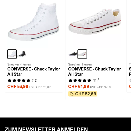
Sneaker · Herren
Sneaker · Herren
T
CONVERSE · Chuck Taylor
CONVERSE · Chuck Taylor
All Star
All Star
1
1
(48)
(11)
CHF 53,99
CHF 61,99
UVP CHF 82,99
UVP CHF 76,99
CHF 52,69
ZUM NEWSLETTER ANMELDEN