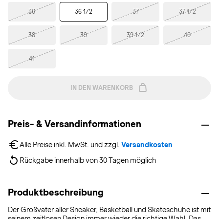
36
36 1/2
37
37 1/2
38
39
39 1/2
40
41
IN DEN WARENKORB
Preis- & Versandinformationen
Alle Preise inkl. MwSt. und zzgl. 
Versandkosten
Rückgabe innerhalb von 30 Tagen möglich
Produktbeschreibung
Der Großvater aller Sneaker, Basketball und Skateschuhe ist mit
seinem zeitlosen Design immer wieder die richtige Wahl. Das